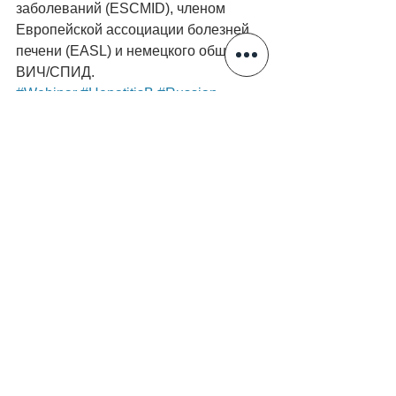
заболеваний (ESCMID), членом 
Европейской ассоциации болезней 
печени (EASL) и немецкого общества 
ВИЧ/СПИД. 
#Webinar
#HepatitisB
#Russian
News
Webinars
Hepatitis
See All
Recent Posts