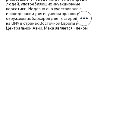
людей, употребляющих инъекционные
наркотики. Недавно она участвовала в
исследовании для изучения правовых и
окружающих барьеров для тестирования
на ВИЧ в странах Восточной Европы и
Центральной Азии. Мака является членом
Европейской группы по лечению СПИДа и
участвует в группе ECAB по ВИЧ / HCV,
рабочей группе по политике в отношении
ВИЧ и женских рабочих группах.