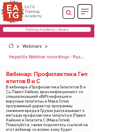
Training Academy Library
>
>
Webinars
Hepatitis Webinar recordings - Russian
Вебинар: Профилактика Геп
атитов B и C
В вебинаре «Профилактика Гепатитов B и
C», Павел Хайкин, врач-инфекционист со
специализацией «ВИЧ-инфекция и
вирусные гепатиты» и Мака Гогия,
программный директор программы
снижения вреда в Грузии рассказывают о
методах профилактики гепатита в (Павел
Хайкин) и Гепатита С (Мака Гогия).
Пожалуйста, также поделитесь ссылкой на
этот вебинар со всеми, кому будет