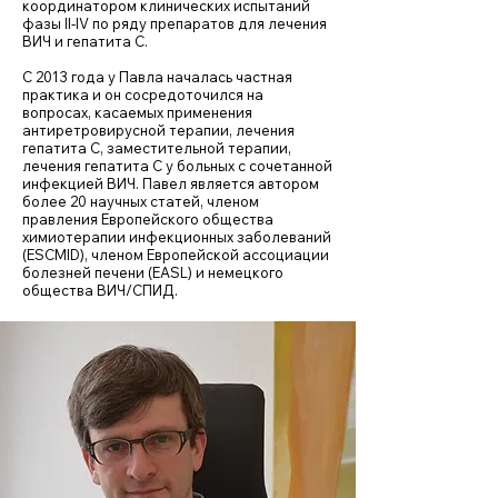
координатором клинических испытаний
фазы II-IV по ряду препаратов для лечения
ВИЧ и гепатита С.
С 2013 года у Павла началась частная
практика и он сосредоточился на
вопросах, касаемых применения
антиретровирусной терапии, лечения
гепатита С, заместительной терапии,
лечения гепатита С у больных с сочетанной
инфекцией ВИЧ. Павел является автором
более 20 научных статей, членом
правления Европейского общества
химиотерапии инфекционных заболеваний
(ESCMID), членом Европейской ассоциации
болезней печени (EASL) и немецкого
общества ВИЧ/СПИД.